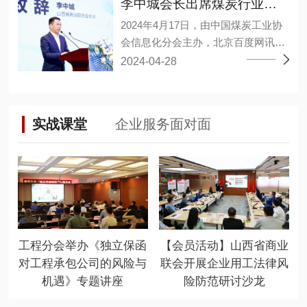
合作的意见建议。 李中城指出，企业
李中城会长出席煤炭行业大模型应用研讨会
军、孙亚波、孙江龙、李小勤、林敬
通过推动大数据、人工智能等新兴技
2024年4月17日，由中国煤炭工业协
淳、杨宏丰、杨德意、连永军、肖海
术与产业深度融合、数字经济和实体
会信息化分会主办，北京百度网讯科
艳、吴永干、吴雪峰、张维、张小
经济融合发展，构建企业新发展格
技有限公司承办的煤炭行业大模型应
2024-04-28
波、陈邦茂、陈建停、武永强、金
局，推动高质量发展、不断提高市场
用研讨会暨百度“开物”煤矿大模型成
淦、郑巨权、胡可捷、祝小建、黄邦
竞争力和全球占有率。同时双方需坚
果发布会在山西太原召开。山西省商
滔、谭万章27人当选为副会长，陈王
持高层战略引领，夯实经济共同体根
业联合会会长、华廷集团董事长李中
林当选为秘书长，程晋秀、魏勇分别
基，在涉及业务合作和重大问题上相
实战课堂
企业服务面对面
城出席会议并发表重要讲话。 百度智
当选为副秘书长。 (省工商联二级巡
互支持，加强战略对接，深化彼此友
能云、华廷集团华廷数智公司、上海
视员张晓东) 大会以“新质生产力，赋
谊。 岳泰宇表示徐工集团近年来始终
山源、山西高河能源、重庆梅安森、
能新智造”为主题，聚集行业大咖共商
坚持自主创新，建设先进完整、自主
精英数智、国家超级计算太原中心的
新时代发展大计。坚持“稳中求进，以
可控的产业链、创新链、供应链体
专家进行了经验分享，其中华廷集团
进促稳，先破后立”总要求，适应新质
系，积极执行总书记“科技创新是发展
华廷数智公司段武举副总围绕“视觉大
生产力发展要求，推动行业高质量发
新质生产力的核心要素”这一重要论
模型在煤矿行业的落地应用实践”同大
展，并通过这一平台，加强与有关部
断，为徐工集团高质量发展提供坚实
工程分会举办《独立保函
【会员活动】山西省商业
家沟通交流。 山西省有关部门相关负
门、高校院所及大型企业的联系合
基础。 未来双方将加强组织领导，以
对工程承包公司的风险与
联会开展企业用工法律风
责人、各煤炭企事业单位负责数字
作，促进优惠政策和产学研用一体化
更高标准、更严要求做好各环节工
机遇》专题讲座
险防范研讨沙龙
化、智能化相关同志、各类煤炭信息
落地生根，更大限度地为会员发展提
作，不断砥砺奋进、迈上新台阶。 徐
技术公司负责人、各煤矿及相关单位
供优质服务。 (山西省商业联合会会