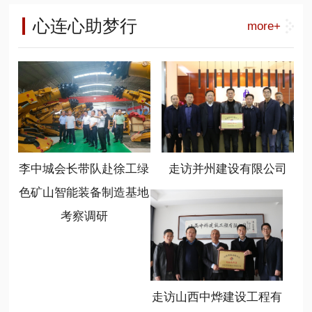
工能源装备营销公司总经理呼锋、徐
负责人，相关高等院校、科研单位专
长李中城) 山西省商业联合会是一个
工能源装备大客户部部长刘祥刚、华
心连心助梦行
more+
家学者，产业生态合作伙伴以及相关
有着20多年历史的商会，在新时代、
北大区总监常顺顺、徐工绿色矿山智
媒体共300余代表参加了会议。
新任务、新情况下，始终坚持服务、
能装备制造基地总经理温作洧、基地
联合、创新、共享的办会宗旨，不断
书记陈岳任、基地销售管理部部长程
加大组织建设力度，提高服务大局能
晋秀参加了座谈。
力，取得了优异成绩，新智造分会就
是该会打造的一个重点分会，也是形
成行业新质生产力发展的引擎。 (山
西省商业联合会党支部书记冯学亮)
李中城会长带队赴徐工绿
走访并州建设有限公司
(山西省商业联合会新智造分会会长温
作洧) 新任会长、徐工绿色矿山智能
色矿山智能装备制造基地
装备制造基地总经理温作洧表示，要
考察调研
充分利用好平台，发挥好作用，学习
掌握政策，规范自律发展，链接优质
资源，聚焦基础前沿和行业方向，开
展广泛对接合作，共享发展成果。要
勇于担当，不辱使命，坚持新智造、
走访山西中烨建设工程有
新动能、新跨越、新常态，心无旁