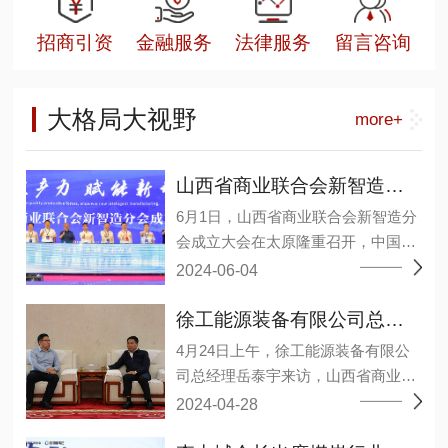
招商引资
金融服务
法律服务
留言咨询
大格局大视野
more+
山西省商业联合会新智造分会成立大会在太原召开
6月1日，山西省商业联合会新智造分
会成立大会在太原隆重召开，中国煤
炭工业协会原副会长王广德、省工商
2024-06-04
联二级巡视员张晓东等领导及来自相
关院校、研究机构、能源装备上下游
徐工能源装备有限公司总经理岳泰宇一行莅临山西省商业联合会
企业和会员单位约1000余人参加了大
4月24日上午，徐工能源装备有限公
会。 会议选举温作洧为会长，许其军
司总经理岳泰宇来访，山西省商业联
为监事长，王毅、王元明、田洪现3
合会会长李中城接见并举行会谈，会
2024-04-28
人当选为常务副会长，丁艳梅、马弼
议分析了当前经济形势下，双方业务
杰、邓德献、巩鸿宾、任杰、许爱