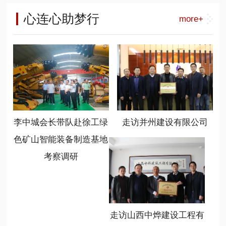
工能源装备营销公司总经理呼锋、徐
负责人，相关高等院校、科研单位专
长李中城) 山西省商业联合会是一个
工能源装备大客户部部长刘祥刚、华
心连心助梦行
more+
家学者，产业生态合作伙伴以及相关
有着20多年历史的商会，在新时代、
北大区总监常顺顺、徐工绿色矿山智
媒体共300余代表参加了会议。
新任务、新情况下，始终坚持服务、
能装备制造基地总经理温作洧、基地
联合、创新、共享的办会宗旨，不断
书记陈岳任、基地销售管理部部长程
加大组织建设力度，提高服务大局能
晋秀参加了座谈。
力，取得了优异成绩，新智造分会就
是该会打造的一个重点分会，也是形
成行业新质生产力发展的引擎。 (山
西省商业联合会党支部书记冯学亮)
李中城会长带队赴徐工绿
走访并州建设有限公司
(山西省商业联合会新智造分会会长温
作洧) 新任会长、徐工绿色矿山智能
色矿山智能装备制造基地
装备制造基地总经理温作洧表示，要
考察调研
充分利用好平台，发挥好作用，学习
掌握政策，规范自律发展，链接优质
资源，聚焦基础前沿和行业方向，开
展广泛对接合作，共享发展成果。要
勇于担当，不辱使命，坚持新智造、
走访山西中烨建设工程有
新动能、新跨越、新常态，心无旁