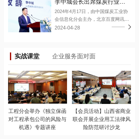
合作的意见建议。 李中城指出，企业
李中城会长出席煤炭行业大模型应用研讨会
军、孙亚波、孙江龙、李小勤、林敬
通过推动大数据、人工智能等新兴技
2024年4月17日，由中国煤炭工业协
淳、杨宏丰、杨德意、连永军、肖海
术与产业深度融合、数字经济和实体
会信息化分会主办，北京百度网讯科
艳、吴永干、吴雪峰、张维、张小
经济融合发展，构建企业新发展格
技有限公司承办的煤炭行业大模型应
2024-04-28
波、陈邦茂、陈建停、武永强、金
局，推动高质量发展、不断提高市场
用研讨会暨百度“开物”煤矿大模型成
淦、郑巨权、胡可捷、祝小建、黄邦
竞争力和全球占有率。同时双方需坚
果发布会在山西太原召开。山西省商
滔、谭万章27人当选为副会长，陈王
持高层战略引领，夯实经济共同体根
业联合会会长、华廷集团董事长李中
林当选为秘书长，程晋秀、魏勇分别
基，在涉及业务合作和重大问题上相
实战课堂
企业服务面对面
城出席会议并发表重要讲话。 百度智
当选为副秘书长。 (省工商联二级巡
互支持，加强战略对接，深化彼此友
能云、华廷集团华廷数智公司、上海
视员张晓东) 大会以“新质生产力，赋
谊。 岳泰宇表示徐工集团近年来始终
山源、山西高河能源、重庆梅安森、
能新智造”为主题，聚集行业大咖共商
坚持自主创新，建设先进完整、自主
精英数智、国家超级计算太原中心的
新时代发展大计。坚持“稳中求进，以
可控的产业链、创新链、供应链体
专家进行了经验分享，其中华廷集团
进促稳，先破后立”总要求，适应新质
系，积极执行总书记“科技创新是发展
华廷数智公司段武举副总围绕“视觉大
生产力发展要求，推动行业高质量发
新质生产力的核心要素”这一重要论
模型在煤矿行业的落地应用实践”同大
展，并通过这一平台，加强与有关部
断，为徐工集团高质量发展提供坚实
工程分会举办《独立保函
【会员活动】山西省商业
家沟通交流。 山西省有关部门相关负
门、高校院所及大型企业的联系合
基础。 未来双方将加强组织领导，以
对工程承包公司的风险与
联会开展企业用工法律风
责人、各煤炭企事业单位负责数字
作，促进优惠政策和产学研用一体化
更高标准、更严要求做好各环节工
机遇》专题讲座
险防范研讨沙龙
化、智能化相关同志、各类煤炭信息
落地生根，更大限度地为会员发展提
作，不断砥砺奋进、迈上新台阶。 徐
技术公司负责人、各煤矿及相关单位
供优质服务。 (山西省商业联合会会