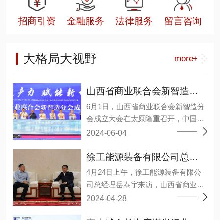
招商引资
金融服务
法律服务
留言咨询
大格局大视野
more+
山西省商业联合会新智造分会成立大会在太原召开
6月1日，山西省商业联合会新智造分
会成立大会在太原隆重召开，中国煤
炭工业协会原副会长王广德、省工商
2024-06-04
联二级巡视员张晓东等领导及来自相
关院校、研究机构、能源装备上下游
徐工能源装备有限公司总经理岳泰宇一行莅临山西省商业联合会
企业和会员单位约1000余人参加了大
4月24日上午，徐工能源装备有限公
会。 会议选举温作洧为会长，许其军
司总经理岳泰宇来访，山西省商业联
为监事长，王毅、王元明、田洪现3
合会会长李中城接见并举行会谈，会
2024-04-28
人当选为常务副会长，丁艳梅、马弼
议分析了当前经济形势下，双方业务
杰、邓德献、巩鸿宾、任杰、许爱