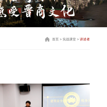
首页
> 实战课堂 >
讲述者